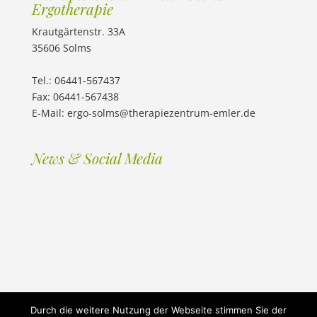
Ergotherapie
Krautgärtenstr. 33A
35606 Solms
Tel.: 06441-567437
Fax: 06441-567438
E-Mail:
ergo-solms@therapiezentrum-emler.de
News & Social Media
Durch die weitere Nutzung der Webseite stimmen Sie der
©2021 Therapiezentrum Emler
Impressum
|