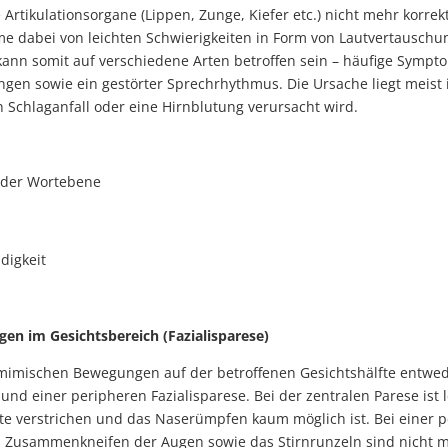
Artikulationsorgane (Lippen, Zunge, Kiefer etc.) nicht mehr korre
 dabei von leichten Schwierigkeiten in Form von Lautvertauschun
kann somit auf verschiedene Arten betroffen sein – häufige Sym
gen sowie ein gestörter Sprechrhythmus. Die Ursache liegt meist
 Schlaganfall oder eine Hirnblutung verursacht wird.
 oder Wortebene
digkeit
n im Gesichtsbereich (Fazialisparese)
e mimischen Bewegungen auf der betroffenen Gesichtshälfte entwe
und einer peripheren Fazialisparese. Bei der zentralen Parese ist
 verstrichen und das Naserümpfen kaum möglich ist. Bei einer p
 Zusammenkneifen der Augen sowie das Stirnrunzeln sind nicht mö