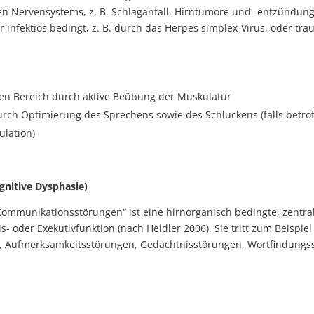
en Nervensystems, z. B. Schlaganfall, Hirntumore und -entzündunge
 infektiös bedingt, z. B. durch das Herpes simplex-Virus, oder tra
rten Bereich durch aktive Beübung der Muskulatur
ch Optimierung des Sprechens sowie des Schluckens (falls betrof
ulation)
nitive Dysphasie)
Kommunikationsstörungen“ ist eine hirnorganisch bedingte, zentra
 oder Exekutivfunktion (nach Heidler 2006). Sie tritt zum Beispiel
 Aufmerksamkeitsstörungen, Gedächtnisstörungen, Wortfindungs