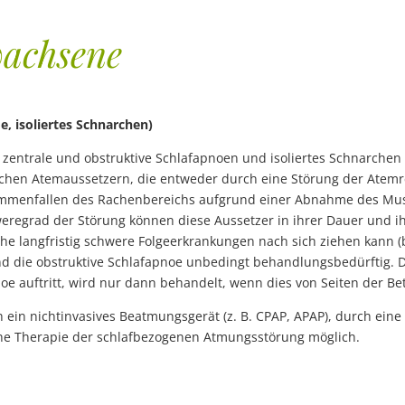
wachsene
, isoliertes Schnarchen)
ntrale und obstruktive Schlafapnoen und isoliertes Schnarchen un
chen Atemaussetzern, die entweder durch eine Störung der Atemre
mmenfallen des Rachenbereichs aufgrund einer Abnahme des Musk
regrad der Störung können diese Aussetzer in ihrer Dauer und ihre
he langfristig schwere Folgeerkrankungen nach sich ziehen kann 
 und die obstruktive Schlafapnoe unbedingt behandlungsbedürftig. 
e auftritt, wird nur dann behandelt, wenn dies von Seiten der Be
in nichtinvasives Beatmungsgerät (z. B. CPAP, APAP), durch eine
sche Therapie der schlafbezogenen Atmungsstörung möglich.